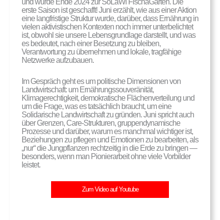
und wurde Ende 2024 zur SoLaWi FischaGarten. Die
erste Saison ist geschafft! Juni erzählt, wie aus einer Aktion
eine langfristige Struktur wurde, darüber, dass Ernährung in
vielen aktivistischen Kontexten noch immer unterbelichtet
ist, obwohl sie unsere Lebensgrundlage darstellt, und was
es bedeutet, nach einer Besetzung zu bleiben,
Verantwortung zu übernehmen und lokale, tragfähige
Netzwerke aufzubauen.
Im Gespräch geht es um politische Dimensionen von
Landwirtschaft: um Ernährungssouveränität,
Klimagerechtigkeit, demokratische Flächenverteilung und
um die Frage, was es tatsächlich braucht, um eine
Solidarische Landwirtschaft zu gründen. Juni spricht auch
über Grenzen, Care-Strukturen, gruppendynamische
Prozesse und darüber, warum es manchmal wichtiger ist,
Beziehungen zu pflegen und Emotionen zu bearbeiten, als
„nur“ die Jungpflanzen rechtzeitig in die Erde zu bringen —
besonders, wenn man Pionierarbeit ohne viele Vorbilder
leistet.
Zum Video auf Youtube