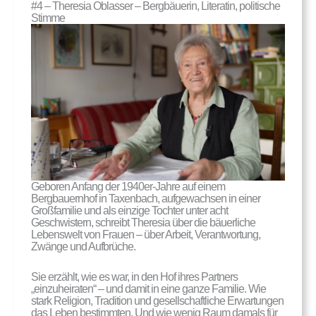
#4 – Theresia Oblasser – Bergbäuerin, Literatin, politische
Stimme
Geboren Anfang der 1940er-Jahre auf einem
Bergbauernhof in Taxenbach, aufgewachsen in einer
Großfamilie und als einzige Tochter unter acht
Geschwistern, schreibt Theresia über die bäuerliche
Lebenswelt von Frauen – über Arbeit, Verantwortung,
Zwänge und Aufbrüche.
Sie erzählt, wie es war, in den Hof ihres Partners
„einzuheiraten“ – und damit in eine ganze Familie. Wie
stark Religion, Tradition und gesellschaftliche Erwartungen
das Leben bestimmten. Und wie wenig Raum damals für