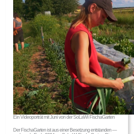
Ein Videoporträt mit Juni von der SoLaWi FischaGarten
Der FischaGarten ist aus einer Besetzung entstanden —