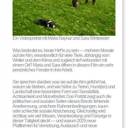
Ein Videoporträt mit Maria Naynar und Sara Wintereder
Was bedeutet es, heute Hirt*in zu sein — mehrere Monate
auf der Alm, verantwortlich für viele Tiere, abhängig vom
Wetter und dem Klima und zugleich tief verbunden mit
einem Ort? Maria und Sara öffnen in diesem Film ein sehr
persönliches Fenster in ihre Arbeit.
Sie sprechen darüber, was sie auf die Alm geführt hat,
warum sie bleiben, und wie Nähe zu Tieren, Hund(en) und
Landschaft eine besondere Form von Sensibilität,
Achtsamkeit und Mut erfordert. Das Porträt zeigt auch die
politischen und sozialen Seiten dieses Berufs: fehlende
Anerkennung, unsichere Rahmenbedingungen, kaum
oder schlechte soziale Absicherung. Gleichzeitig wird
sichtbar, wie viel Wissen, Verantwortung und Fürsorge in
dieser Tätigkeit steckt — und warum 2025 neue
Plattformen für Vernetzung, Austausch und neue