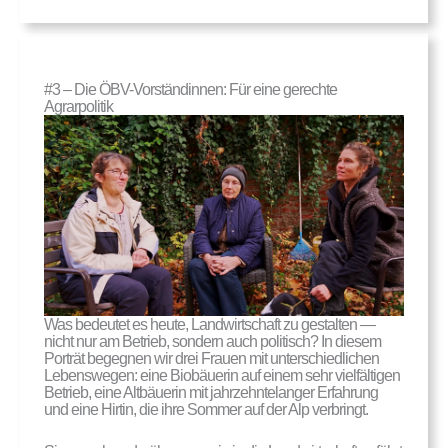
#3 – Die ÖBV-Vorständinnen: Für eine gerechte
Agrarpolitik
Was bedeutet es heute, Landwirtschaft zu gestalten —
nicht nur am Betrieb, sondern auch politisch? In diesem
Porträt begegnen wir drei Frauen mit unterschiedlichen
Lebenswegen: eine Biobäuerin auf einem sehr vielfältigen
Betrieb, eine Altbäuerin mit jahrzehntelanger Erfahrung
und eine Hirtin, die ihre Sommer auf der Alp verbringt.