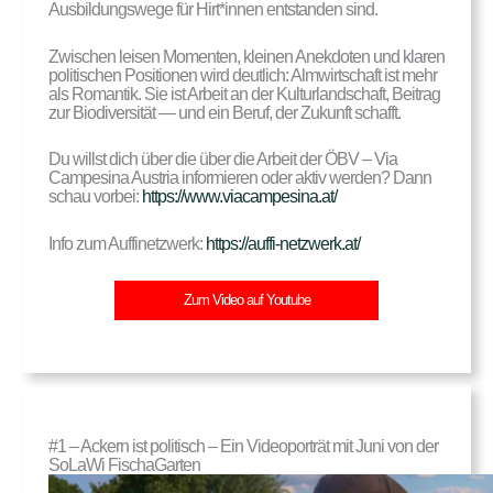
Ausbildungswege für Hirt*innen entstanden sind.
Zwischen leisen Momenten, kleinen Anekdoten und klaren
politischen Positionen wird deutlich: Almwirtschaft ist mehr
als Romantik. Sie ist Arbeit an der Kulturlandschaft, Beitrag
zur Biodiversität — und ein Beruf, der Zukunft schafft.
Du willst dich über die über die Arbeit der ÖBV – Via
Campesina Austria informieren oder aktiv werden? Dann
schau vorbei:
https://www.viacampesina.at/
Info zum Auffinetzwerk:
https://auffi-netzwerk.at/
Zum Video auf Youtube
#1 – Ackern ist politisch – Ein Videoporträt mit Juni von der
SoLaWi FischaGarten