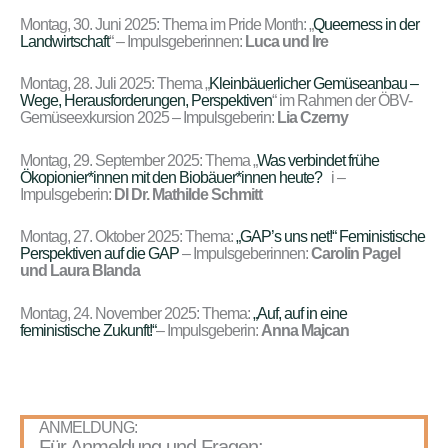
Montag, 30. Juni 2025: Thema im Pride Month: „
Queerness in der
Landwirtschaft
“ – Impulsgeberinnen:
Luca und Ire
Montag, 28. Juli 2025: Thema „
Kleinbäuerlicher Gemüseanbau –
Wege, Herausforderungen, Perspektiven
“ im Rahmen der ÖBV-
Gemüseexkursion 2025 – Impulsgeberin:
Lia Czerny
Montag, 29. September 2025: Thema „
Was verbindet frühe
Ökopionier*innen mit den Biobäuer*innen heute?
i –
Impulsgeberin:
DI Dr. Mathilde Schmitt
Montag, 27. Oktober 2025: Thema:
„GAP’s uns net!“ Feministische
Perspektiven auf die GAP
– Impulsgeberinnen:
Carolin Pagel
und Laura Blanda
Montag, 24. November 2025: Thema:
„Auf, auf in eine
feministische Zukunft!“
– Impulsgeberin:
Anna Majcan
ANMELDUNG:
Für Anmeldung und Fragen: