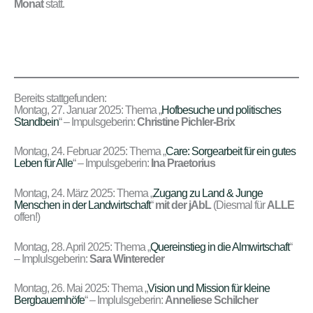
Monat
statt.
Bereits stattgefunden:
Montag, 27. Januar 2025: Thema „
Hofbesuche und politisches
Standbein
“ – Impulsgeberin:
Christine Pichler-Brix
Montag, 24. Februar 2025: Thema „
Care: Sorgearbeit für ein gutes
Leben für Alle
“ – Impulsgeberin:
Ina Praetorius
Montag, 24. März 2025: Thema „
Zugang zu Land & Junge
Menschen in der Landwirtschaft
“
mit der jAbL
(Diesmal für
ALLE
offen!)
Montag, 28. April 2025: Thema „
Quereinstieg in die Almwirtschaft
“
– Implulsgeberin:
Sara Wintereder
Montag, 26. Mai 2025: Thema „
Vision und Mission für kleine
Bergbauernhöfe
“ – Implulsgeberin:
Anneliese Schilcher