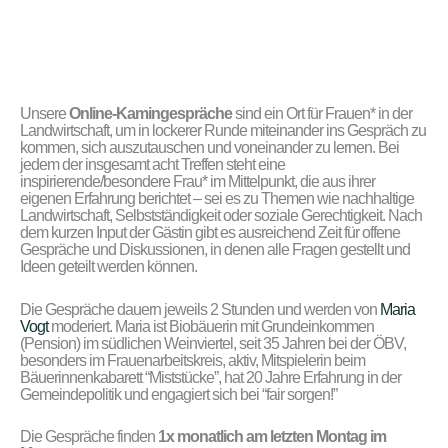
Unsere
Online-Kamingespräche
sind ein Ort für Frauen* in der
Landwirtschaft, um in lockerer Runde miteinander ins Gespräch zu
kommen, sich auszutauschen und voneinander zu lernen. Bei
jedem der insgesamt acht Treffen steht eine
inspirierende/besondere Frau* im Mittelpunkt, die aus ihrer
eigenen Erfahrung berichtet – sei es zu Themen wie nachhaltige
Landwirtschaft, Selbstständigkeit oder soziale Gerechtigkeit. Nach
dem kurzen Input der Gästin gibt es ausreichend Zeit für offene
Gespräche und Diskussionen, in denen alle Fragen gestellt und
Ideen geteilt werden können.
Die Gespräche dauern jeweils 2 Stunden und werden von
Maria
Vogt
moderiert. Maria ist Biobäuerin mit Grundeinkommen
(Pension) im südlichen Weinviertel, seit 35 Jahren bei der ÖBV,
besonders im Frauenarbeitskreis, aktiv, Mitspielerin beim
Bäuerinnenkabarett “Miststücke”, hat 20 Jahre Erfahrung in der
Gemeindepolitik und engagiert sich bei “fair sorgen!”
Die Gespräche finden
1x monatlich am letzten Montag im