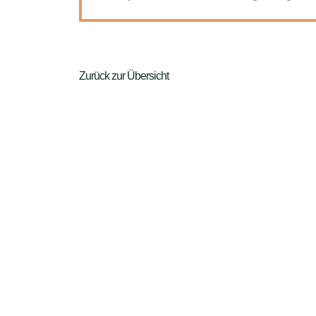
Zurück zur Übersicht
ZURÜCK
Kamingespräch_2025_11_24