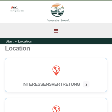
Zum
Inhalt
springen
Start
Location
Location
INTERESSENSVERTRETUNG
2