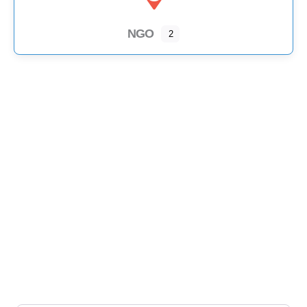
NGO
2
Wird geladen …
Interessensvertretung
NGO